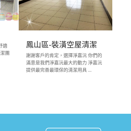
鳳山區-裝潢空屋清潔
舒適
清潔團
謝謝客戶的肯定，選擇淨嘉沅 你們的
滿意是我們淨嘉沅最大的動力 淨嘉沅
提供最完善最環保的清潔用具 ...