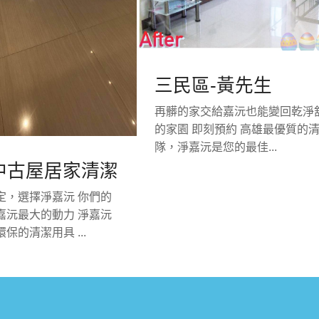
三民區-黃先生
再髒的家交給嘉沅也能變回乾淨
的家園 即刻預約 高雄最優質的
隊，淨嘉沅是您的最佳...
中古屋居家清潔
定，選擇淨嘉沅 你們的
嘉沅最大的動力 淨嘉沅
保的清潔用具 ...