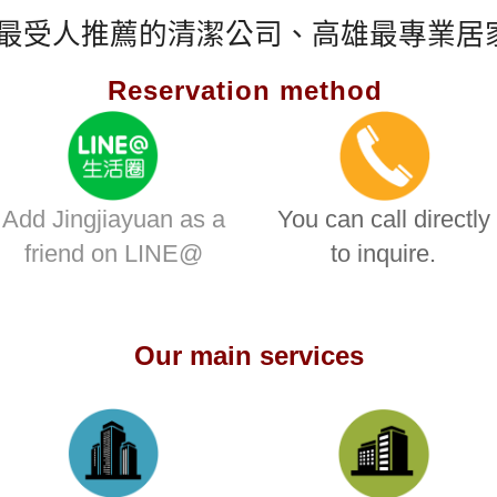
-最受人推薦的清潔公司、高雄最專業居
Reservation method
Add Jingjiayuan as a
You can call directly
friend on LINE@
to inquire.
Our main services