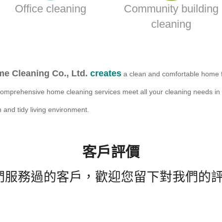
Office cleaning
Community building
cleaning
me Cleaning Co., Ltd.
creates
a clean and comfortable home 
omprehensive home cleaning services meet all your cleaning needs in
 and tidy living environment.
客戶評價
們服務過的客戶，歡迎您留下對我們的評價