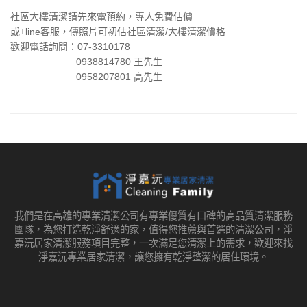
社區大樓清潔請先來電預約，專人免費估價
或+line客服，傳照片可初估社區清潔/大樓清潔價格
歡迎電話詢問：07-3310178
0938814780 王先生
0958207801 高先生
我們是在高雄的專業清潔公司有專業優質有口碑的高品質清潔服務
團隊，為您打造乾淨舒適的家，值得您推薦與首選的清潔公司，淨
嘉沅居家清潔服務項目完整，一次滿足您清潔上的需求，歡迎來找
淨嘉沅專業居家清潔，讓您擁有乾淨整潔的居住環境。